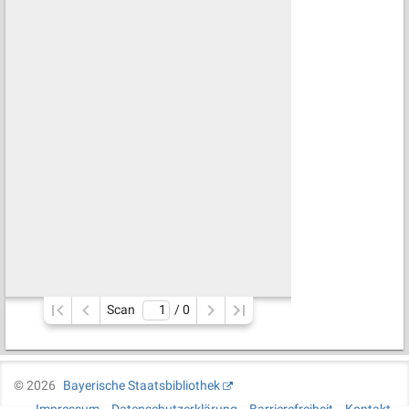
Scan
/ 
0
©
2026
Bayerische Staatsbibliothek
Impressum
Datenschutzerklärung
Barrierefreiheit
Kontakt