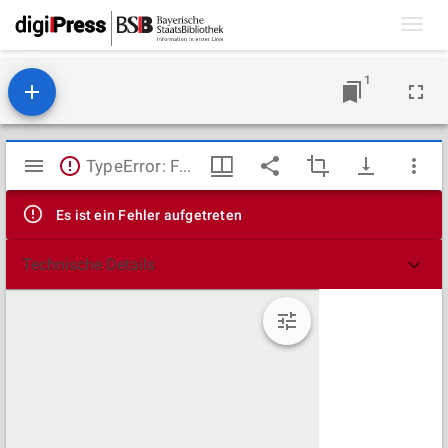
Toggl
navig
1
Mirador
TypeError: Failed to fetch
Viewer
Es ist ein Fehler aufgetreten
Technische Details