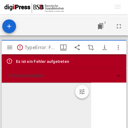
Toggl
navig
1
Mirador
TypeError: Failed to fetch
Viewer
Es ist ein Fehler aufgetreten
Technische Details