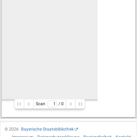
Scan
/ 
0
©
2026
Bayerische Staatsbibliothek
Impressum
Datenschutzerklärung
Barrierefreiheit
Kontakt