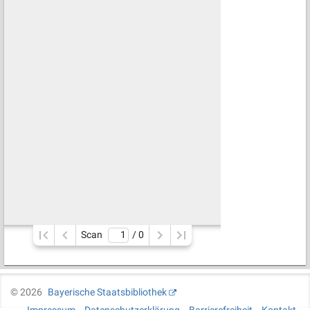
Scan
/ 
0
©
2026
Bayerische Staatsbibliothek
Impressum
Datenschutzerklärung
Barrierefreiheit
Kontakt