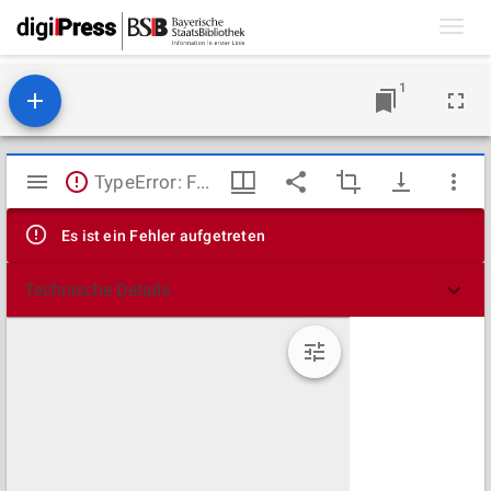
Toggl
navig
1
Mirador
TypeError: Failed to fetch
Viewer
Es ist ein Fehler aufgetreten
Technische Details