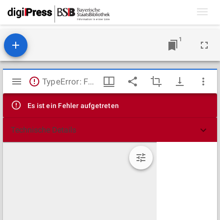
Toggl
navig
1
Mirador
TypeError: Failed to fetch
Viewer
Es ist ein Fehler aufgetreten
Technische Details