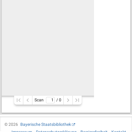
Scan
/ 
0
©
2026
Bayerische Staatsbibliothek
Impressum
Datenschutzerklärung
Barrierefreiheit
Kontakt