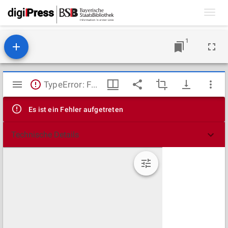
Toggl
navig
1
Mirador
TypeError: Failed to fetch
Viewer
Es ist ein Fehler aufgetreten
Technische Details