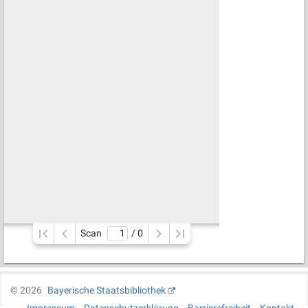
Scan
/ 
0
©
2026
Bayerische Staatsbibliothek
Impressum
Datenschutzerklärung
Barrierefreiheit
Kontakt