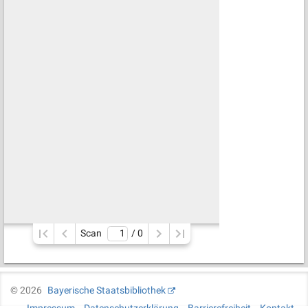
Scan
/ 
0
©
2026
Bayerische Staatsbibliothek
Impressum
Datenschutzerklärung
Barrierefreiheit
Kontakt