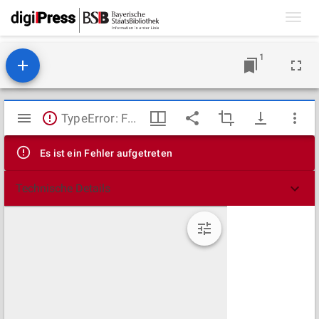
Toggl
navig
1
Mirador
TypeError: Failed to fetch
Viewer
Es ist ein Fehler aufgetreten
Technische Details