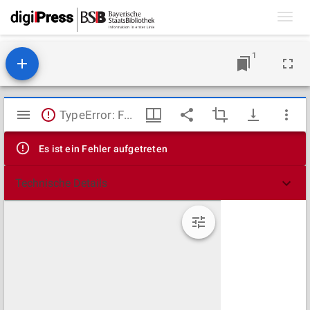
Toggl
navig
1
Mirador
TypeError: Failed to fetch
Viewer
Es ist ein Fehler aufgetreten
Technische Details