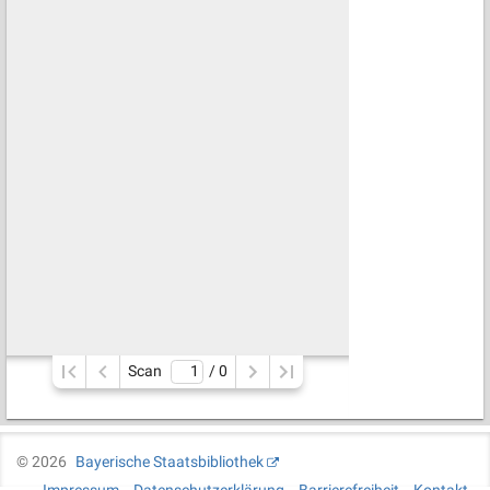
Scan
/ 
0
©
2026
Bayerische Staatsbibliothek
Impressum
Datenschutzerklärung
Barrierefreiheit
Kontakt