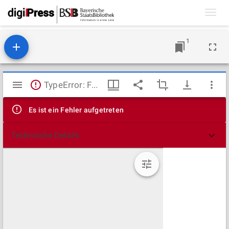
Toggl
navig
1
Mirador
TypeError: Failed to fetch
Viewer
Es ist ein Fehler aufgetreten
Technische Details