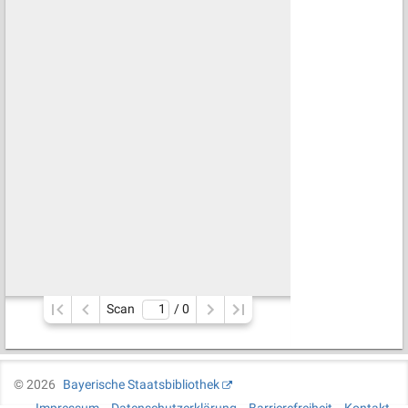
Scan
/ 
0
©
2026
Bayerische Staatsbibliothek
Impressum
Datenschutzerklärung
Barrierefreiheit
Kontakt