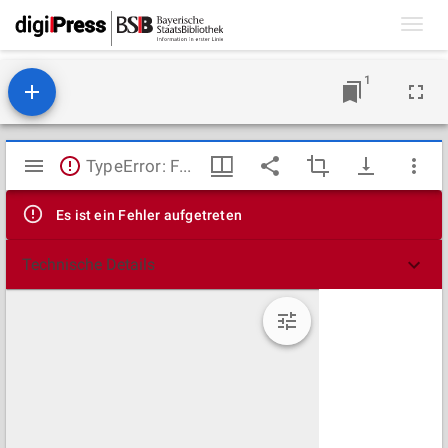
Toggl
navig
1
Mirador
TypeError: Failed to fetch
Viewer
Es ist ein Fehler aufgetreten
Technische Details