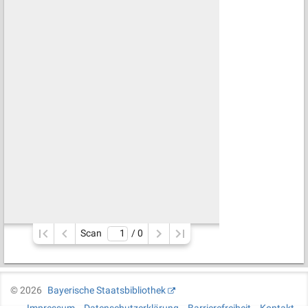
Scan
/ 
0
©
2026
Bayerische Staatsbibliothek
Impressum
Datenschutzerklärung
Barrierefreiheit
Kontakt