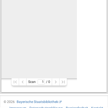
Scan
/ 
0
©
2026
Bayerische Staatsbibliothek
Impressum
Datenschutzerklärung
Barrierefreiheit
Kontakt