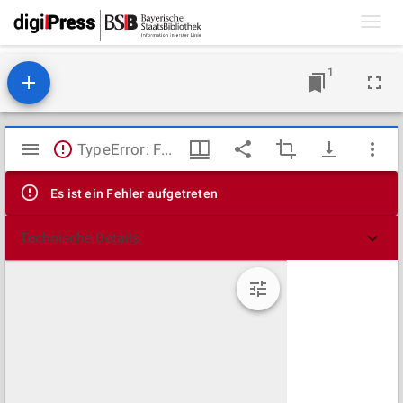
Toggl
navig
1
Mirador
TypeError: Failed to fetch
Viewer
Es ist ein Fehler aufgetreten
Technische Details