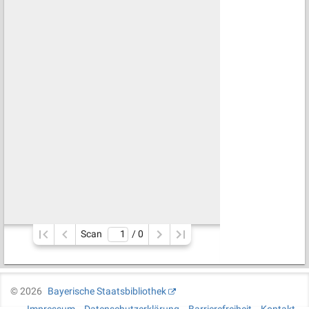
Scan
/ 
0
©
2026
Bayerische Staatsbibliothek
Impressum
Datenschutzerklärung
Barrierefreiheit
Kontakt