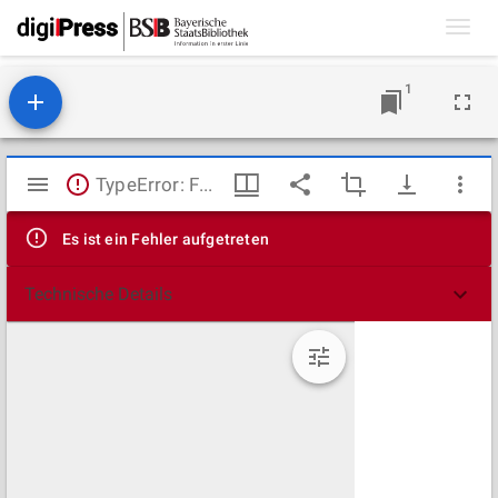
Toggl
navig
1
Mirador
TypeError: Failed to fetch
Viewer
Es ist ein Fehler aufgetreten
Technische Details