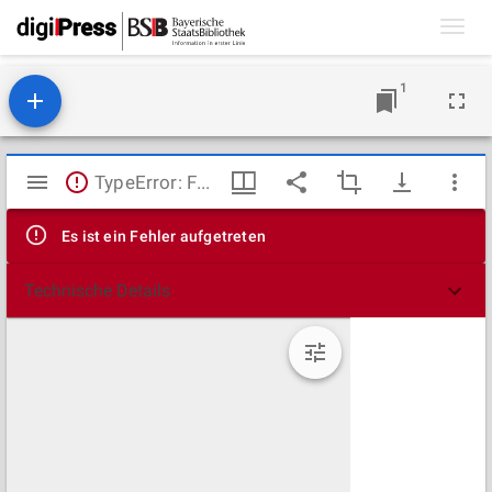
Toggl
navig
1
Mirador
TypeError: Failed to fetch
Viewer
Es ist ein Fehler aufgetreten
Technische Details