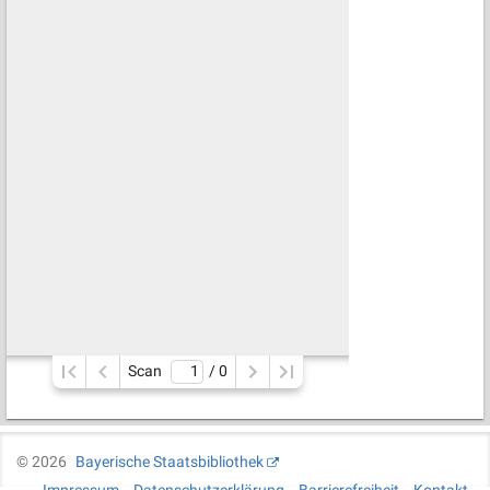
Scan
/ 
0
©
2026
Bayerische Staatsbibliothek
Impressum
Datenschutzerklärung
Barrierefreiheit
Kontakt