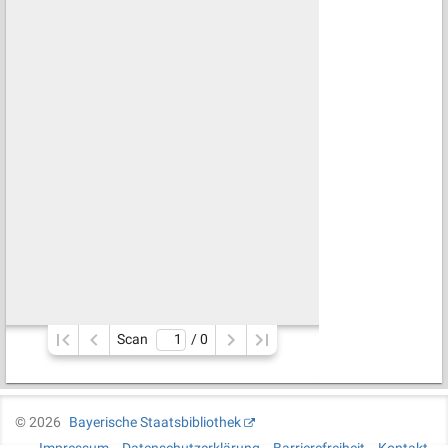
Scan
/ 
0
©
2026
Bayerische Staatsbibliothek
Impressum
Datenschutzerklärung
Barrierefreiheit
Kontakt