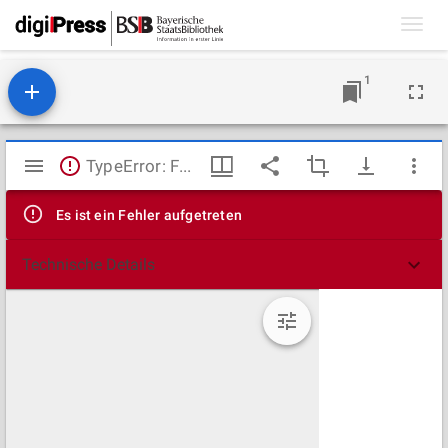
Toggl
navig
1
Mirador
TypeError: Failed to fetch
Viewer
Es ist ein Fehler aufgetreten
Technische Details