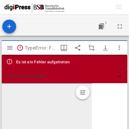
Toggl
navig
1
Mirador
TypeError: Failed to fetch
Viewer
Es ist ein Fehler aufgetreten
Technische Details