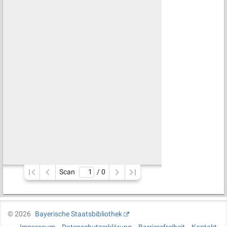
Scan
/ 
0
©
2026
Bayerische Staatsbibliothek
Impressum
Datenschutzerklärung
Barrierefreiheit
Kontakt