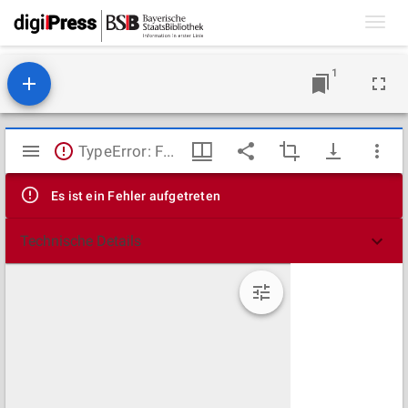
Toggl
navig
1
Mirador
TypeError: Failed to fetch
Viewer
Es ist ein Fehler aufgetreten
Technische Details