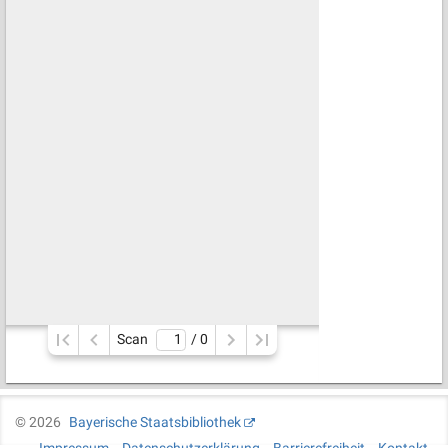
Scan
/ 
0
©
2026
Bayerische Staatsbibliothek
Impressum
Datenschutzerklärung
Barrierefreiheit
Kontakt