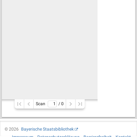
Scan
/ 
0
©
2026
Bayerische Staatsbibliothek
Impressum
Datenschutzerklärung
Barrierefreiheit
Kontakt