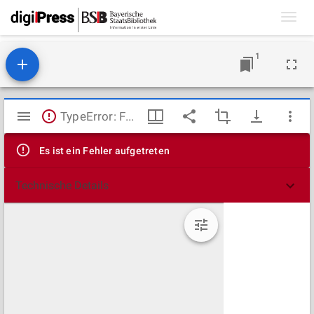
Toggl
navig
1
Mirador
TypeError: Failed to fetch
Viewer
Es ist ein Fehler aufgetreten
Technische Details