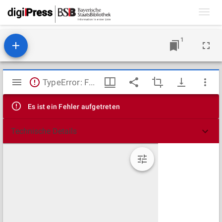
Toggl
navig
1
Mirador
TypeError: Failed to fetch
Viewer
Es ist ein Fehler aufgetreten
Technische Details