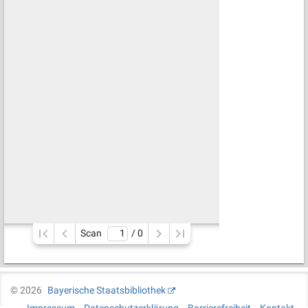
Scan
/ 
0
©
2026
Bayerische Staatsbibliothek
Impressum
Datenschutzerklärung
Barrierefreiheit
Kontakt