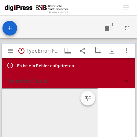
Toggl
navig
1
Mirador
TypeError: Failed to fetch
Viewer
Es ist ein Fehler aufgetreten
Technische Details