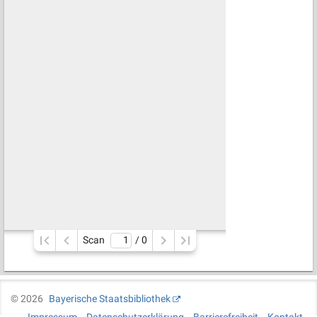
Scan
/ 
0
©
2026
Bayerische Staatsbibliothek
Impressum
Datenschutzerklärung
Barrierefreiheit
Kontakt