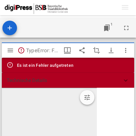
Toggl
navig
1
Mirador
TypeError: Failed to fetch
Viewer
Es ist ein Fehler aufgetreten
Technische Details