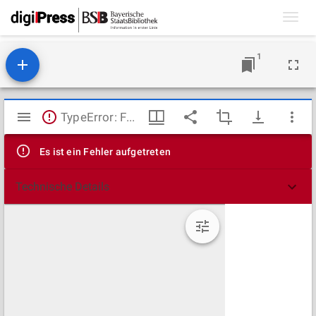
Toggl
navig
1
Mirador
TypeError: Failed to fetch
Viewer
Es ist ein Fehler aufgetreten
Technische Details