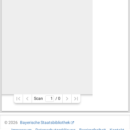
Scan
/ 
0
©
2026
Bayerische Staatsbibliothek
Impressum
Datenschutzerklärung
Barrierefreiheit
Kontakt