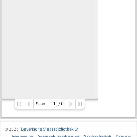
Scan
/ 
0
©
2026
Bayerische Staatsbibliothek
Impressum
Datenschutzerklärung
Barrierefreiheit
Kontakt