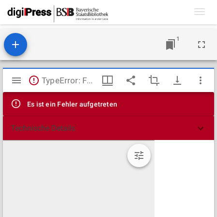
Toggl
navig
1
Mirador
TypeError: Failed to fetch
Viewer
Es ist ein Fehler aufgetreten
Technische Details