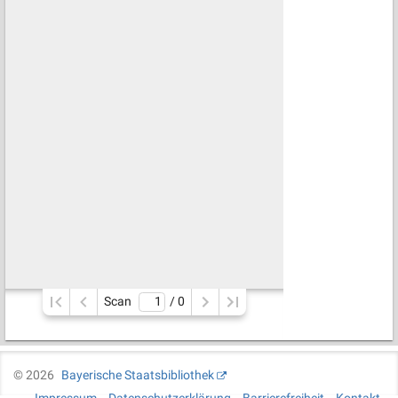
Scan
/ 
0
©
2026
Bayerische Staatsbibliothek
Impressum
Datenschutzerklärung
Barrierefreiheit
Kontakt