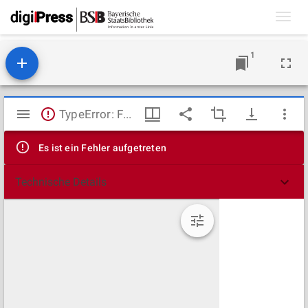
Toggl
navig
1
Mirador
TypeError: Failed to fetch
Viewer
Es ist ein Fehler aufgetreten
Technische Details