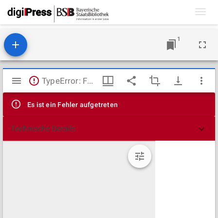
Toggl
navig
1
Mirador
TypeError: Failed to fetch
Viewer
Es ist ein Fehler aufgetreten
Technische Details