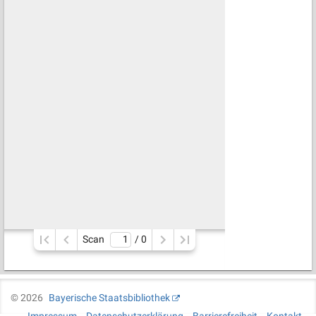
Scan
/ 
0
©
2026
Bayerische Staatsbibliothek
Impressum
Datenschutzerklärung
Barrierefreiheit
Kontakt