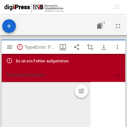
Toggl
navig
1
Mirador
TypeError: Failed to fetch
Viewer
Es ist ein Fehler aufgetreten
Technische Details