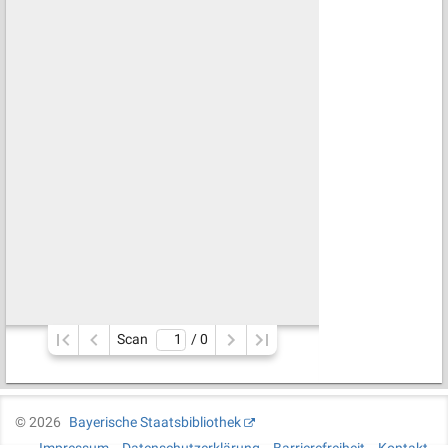
Scan
/ 
0
©
2026
Bayerische Staatsbibliothek
Impressum
Datenschutzerklärung
Barrierefreiheit
Kontakt