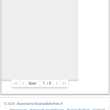
Scan
/ 
0
©
2026
Bayerische Staatsbibliothek
Impressum
Datenschutzerklärung
Barrierefreiheit
Kontakt