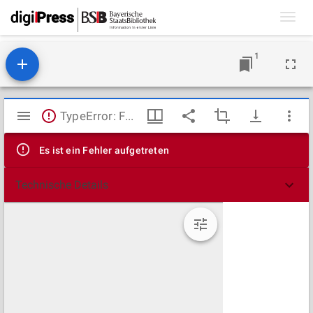
Toggl
navig
1
Mirador
TypeError: Failed to fetch
Viewer
Es ist ein Fehler aufgetreten
Technische Details