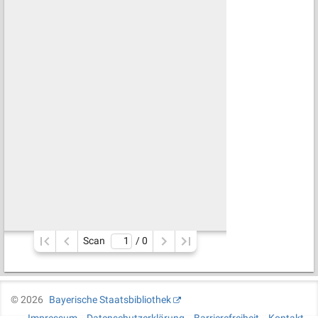
Scan
/ 
0
©
2026
Bayerische Staatsbibliothek
Impressum
Datenschutzerklärung
Barrierefreiheit
Kontakt