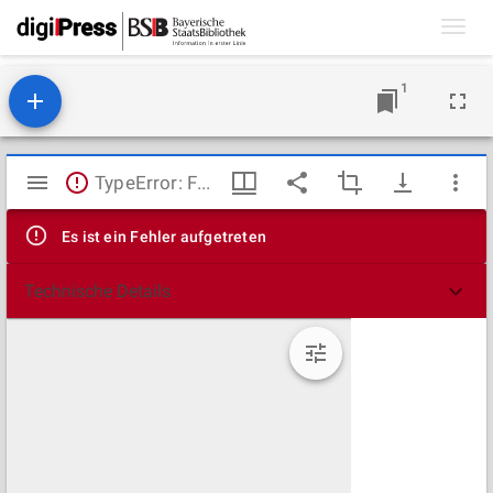
Toggl
navig
1
Mirador
TypeError: Failed to fetch
Viewer
Es ist ein Fehler aufgetreten
Technische Details