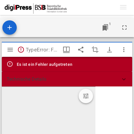
Toggl
navig
1
Mirador
TypeError: Failed to fetch
Viewer
Es ist ein Fehler aufgetreten
Technische Details