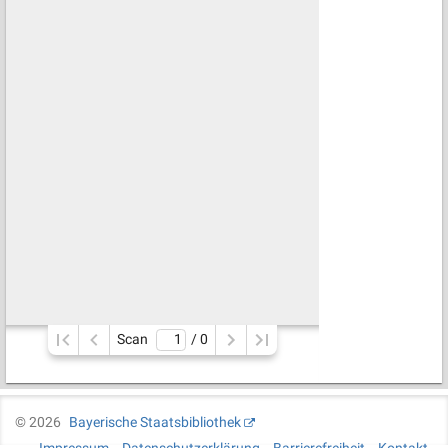
Scan
/ 
0
©
2026
Bayerische Staatsbibliothek
Impressum
Datenschutzerklärung
Barrierefreiheit
Kontakt