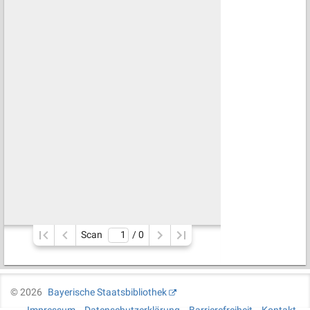
Scan
/ 
0
©
2026
Bayerische Staatsbibliothek
Impressum
Datenschutzerklärung
Barrierefreiheit
Kontakt