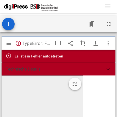
Toggl
navig
1
Mirador
TypeError: Failed to fetch
Viewer
Es ist ein Fehler aufgetreten
Technische Details