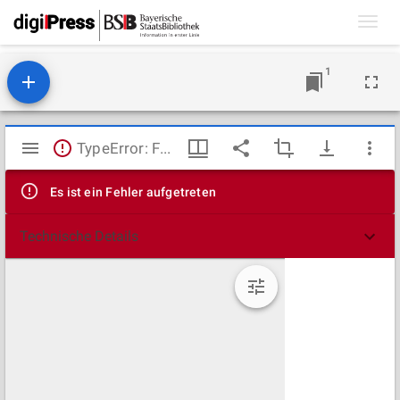
Toggl
navig
1
Mirador
TypeError: Failed to fetch
Viewer
Es ist ein Fehler aufgetreten
Technische Details