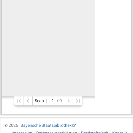
Scan
/ 
0
©
2026
Bayerische Staatsbibliothek
Impressum
Datenschutzerklärung
Barrierefreiheit
Kontakt