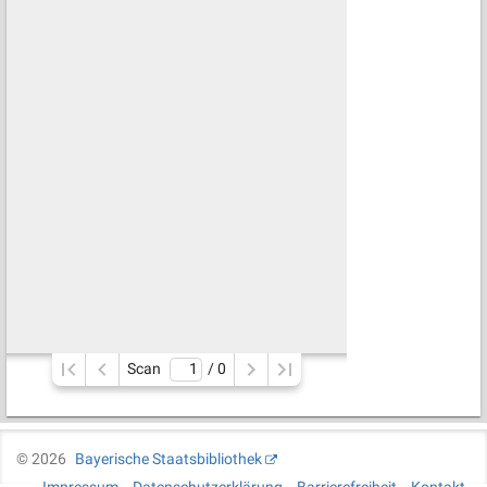
Scan
/ 
0
©
2026
Bayerische Staatsbibliothek
Impressum
Datenschutzerklärung
Barrierefreiheit
Kontakt