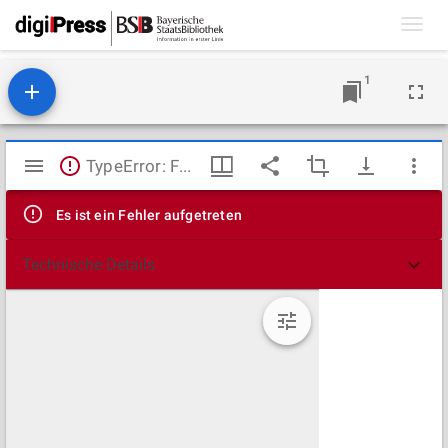
Toggl
navig
1
Mirador
TypeError: Failed to fetch
Viewer
Es ist ein Fehler aufgetreten
Technische Details