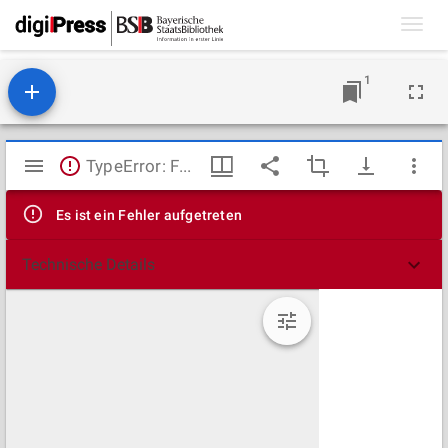
Toggl
navig
1
Mirador
TypeError: Failed to fetch
Viewer
Es ist ein Fehler aufgetreten
Technische Details