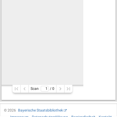
Scan
/ 
0
©
2026
Bayerische Staatsbibliothek
Impressum
Datenschutzerklärung
Barrierefreiheit
Kontakt