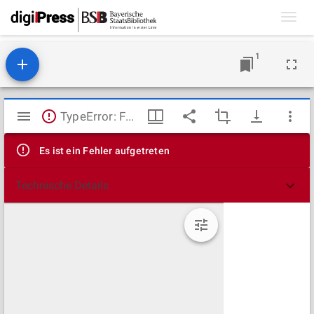
Toggl
navig
1
Mirador
TypeError: Failed to fetch
Viewer
Es ist ein Fehler aufgetreten
Technische Details