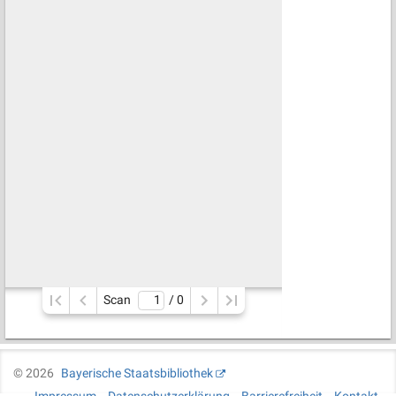
Scan
/ 
0
©
2026
Bayerische Staatsbibliothek
Impressum
Datenschutzerklärung
Barrierefreiheit
Kontakt