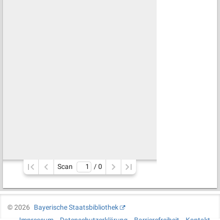
Scan
/ 
0
©
2026
Bayerische Staatsbibliothek
Impressum
Datenschutzerklärung
Barrierefreiheit
Kontakt