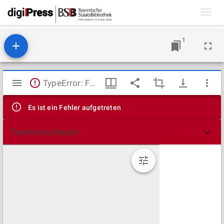
Toggl
navig
1
Mirador
TypeError: Failed to fetch
Viewer
Es ist ein Fehler aufgetreten
Technische Details