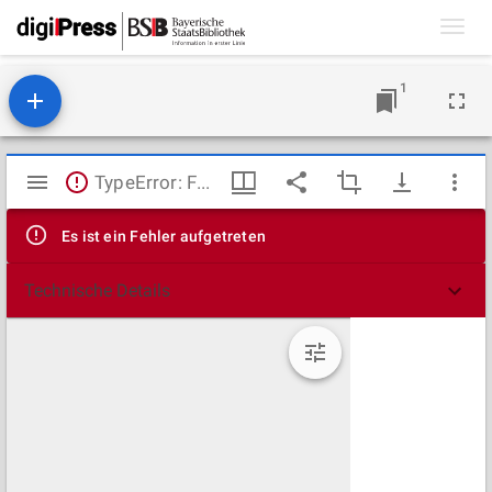
Toggl
navig
1
Mirador
TypeError: Failed to fetch
Viewer
Es ist ein Fehler aufgetreten
Technische Details