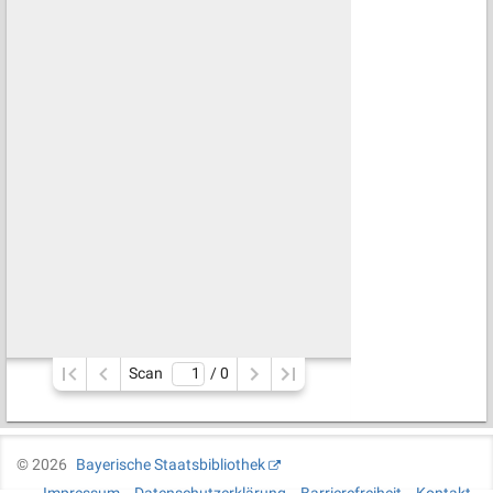
Scan
/ 
0
©
2026
Bayerische Staatsbibliothek
Impressum
Datenschutzerklärung
Barrierefreiheit
Kontakt