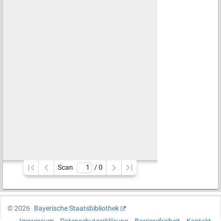
Scan
/ 
0
©
2026
Bayerische Staatsbibliothek
Impressum
Datenschutzerklärung
Barrierefreiheit
Kontakt