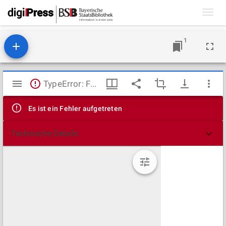
Toggl
navig
1
Mirador
TypeError: Failed to fetch
Viewer
Es ist ein Fehler aufgetreten
Technische Details