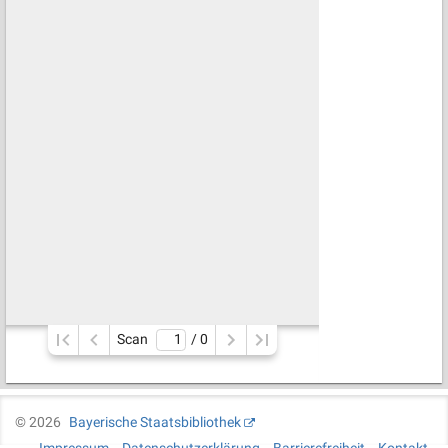
Scan
/ 
0
©
2026
Bayerische Staatsbibliothek
Impressum
Datenschutzerklärung
Barrierefreiheit
Kontakt