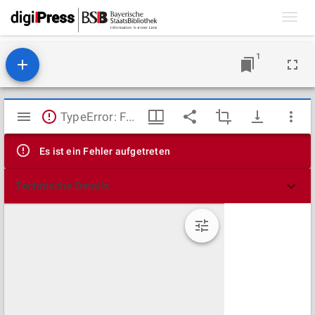
Toggl
navig
1
Mirador
TypeError: Failed to fetch
Viewer
Es ist ein Fehler aufgetreten
Technische Details