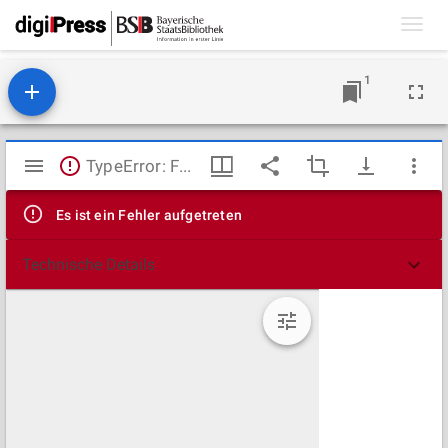
Toggl
navig
1
Mirador
TypeError: Failed to fetch
Viewer
Es ist ein Fehler aufgetreten
Technische Details