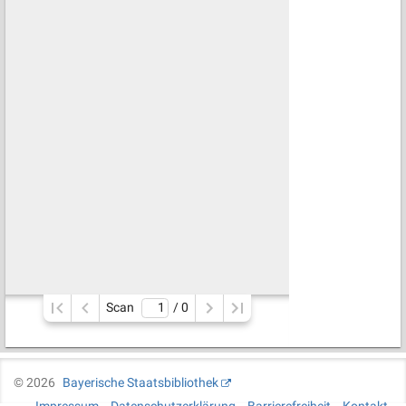
Scan
/ 
0
©
2026
Bayerische Staatsbibliothek
Impressum
Datenschutzerklärung
Barrierefreiheit
Kontakt