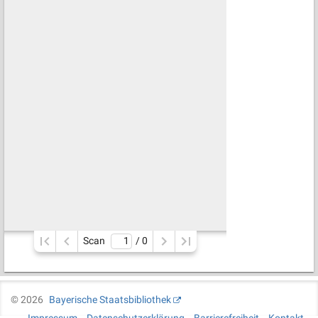
Scan
/ 
0
©
2026
Bayerische Staatsbibliothek
Impressum
Datenschutzerklärung
Barrierefreiheit
Kontakt