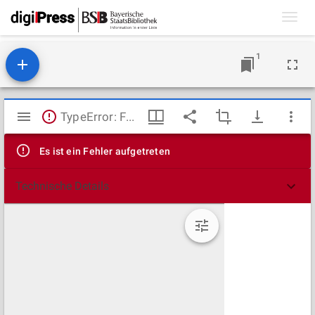
Toggl
navig
1
Mirador
TypeError: Failed to fetch
Viewer
Es ist ein Fehler aufgetreten
Technische Details