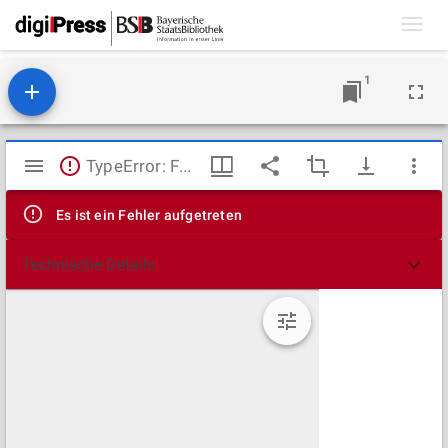
Toggl
navig
1
Mirador
TypeError: Failed to fetch
Viewer
Es ist ein Fehler aufgetreten
Technische Details