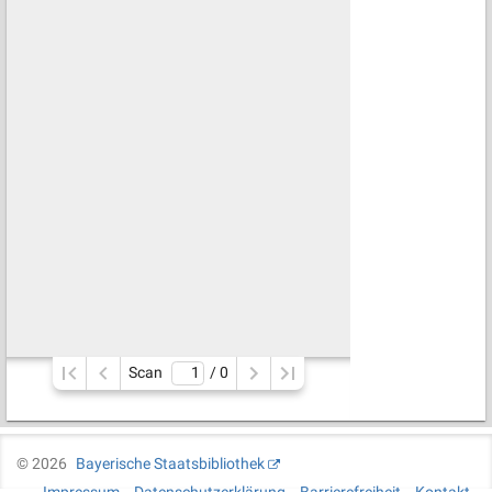
Scan
/ 
0
©
2026
Bayerische Staatsbibliothek
Impressum
Datenschutzerklärung
Barrierefreiheit
Kontakt