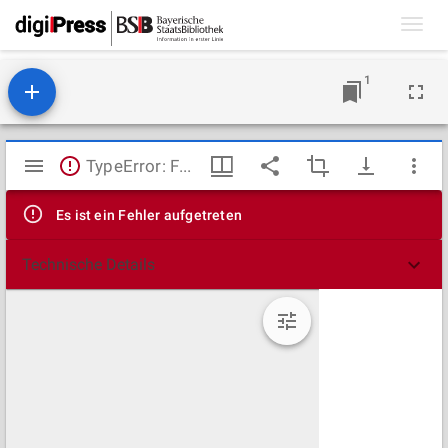
Toggl
navig
1
Mirador
TypeError: Failed to fetch
Viewer
Es ist ein Fehler aufgetreten
Technische Details