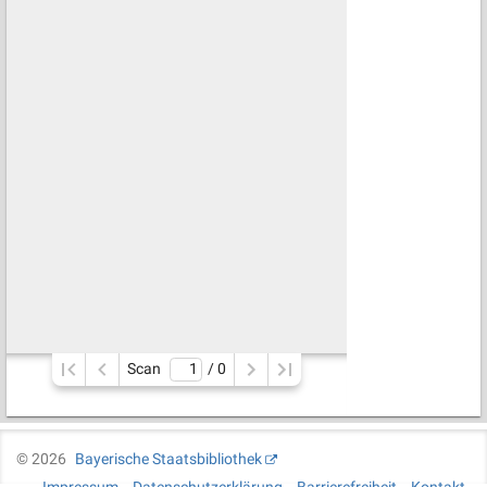
Scan
/ 
0
©
2026
Bayerische Staatsbibliothek
Impressum
Datenschutzerklärung
Barrierefreiheit
Kontakt