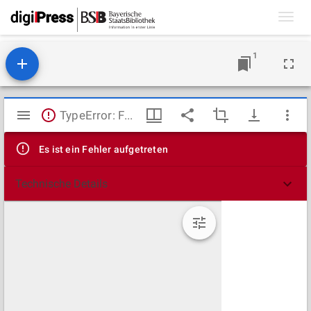
Toggl
navig
1
Mirador
TypeError: Failed to fetch
Viewer
Es ist ein Fehler aufgetreten
Technische Details