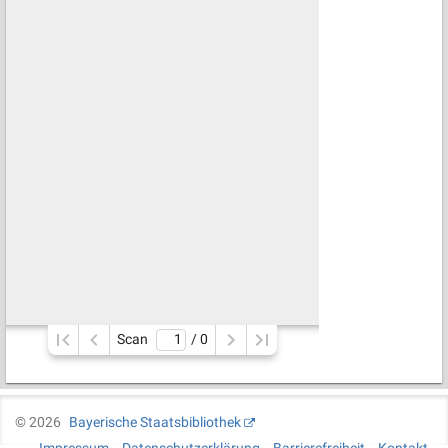
Scan
/ 
0
©
2026
Bayerische Staatsbibliothek
Impressum
Datenschutzerklärung
Barrierefreiheit
Kontakt