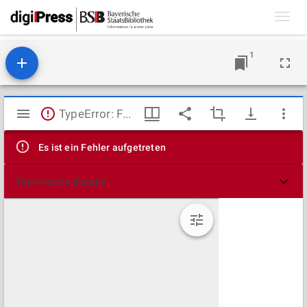
Toggl
navig
1
Mirador
TypeError: Failed to fetch
Viewer
Es ist ein Fehler aufgetreten
Technische Details