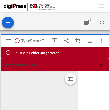
Toggl
navig
1
Mirador
TypeError: Failed to fetch
Viewer
Es ist ein Fehler aufgetreten
Technische Details