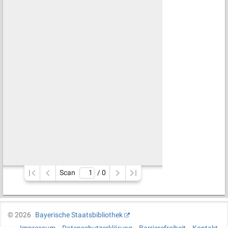
Scan
/ 
0
©
2026
Bayerische Staatsbibliothek
Impressum
Datenschutzerklärung
Barrierefreiheit
Kontakt