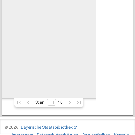
Scan
/ 
0
©
2026
Bayerische Staatsbibliothek
Impressum
Datenschutzerklärung
Barrierefreiheit
Kontakt