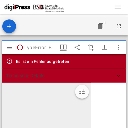
Toggl
navig
1
Mirador
TypeError: Failed to fetch
Viewer
Es ist ein Fehler aufgetreten
Technische Details