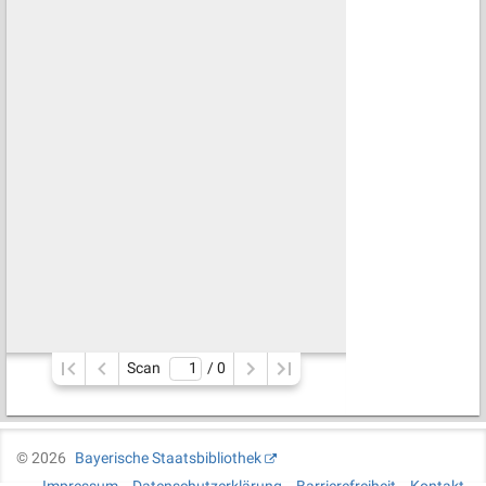
Scan
/ 
0
©
2026
Bayerische Staatsbibliothek
Impressum
Datenschutzerklärung
Barrierefreiheit
Kontakt