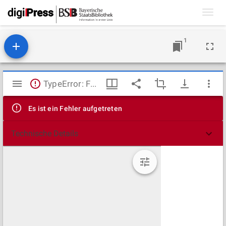
Toggl
navig
1
Mirador
TypeError: Failed to fetch
Viewer
Es ist ein Fehler aufgetreten
Technische Details