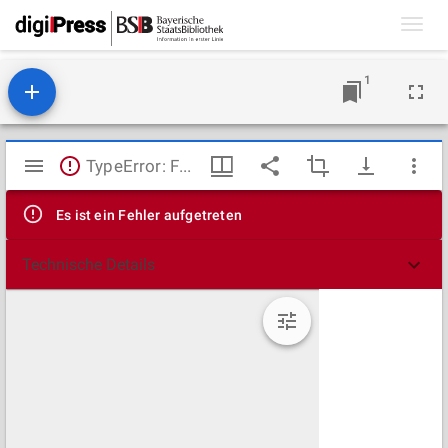
Toggl
navig
1
Mirador
TypeError: Failed to fetch
Viewer
Es ist ein Fehler aufgetreten
Technische Details