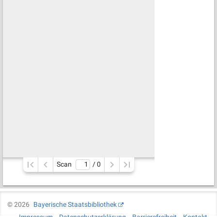
Scan
/ 
0
©
2026
Bayerische Staatsbibliothek
Impressum
Datenschutzerklärung
Barrierefreiheit
Kontakt