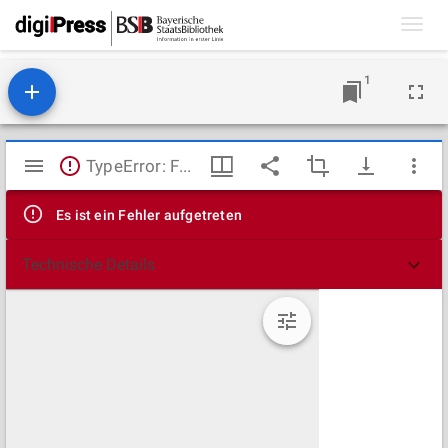
Toggl
navig
1
Mirador
TypeError: Failed to fetch
Viewer
Es ist ein Fehler aufgetreten
Technische Details