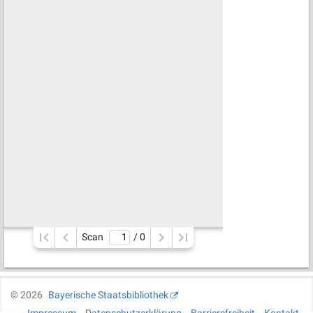
Scan
/ 
0
©
2026
Bayerische Staatsbibliothek
Impressum
Datenschutzerklärung
Barrierefreiheit
Kontakt