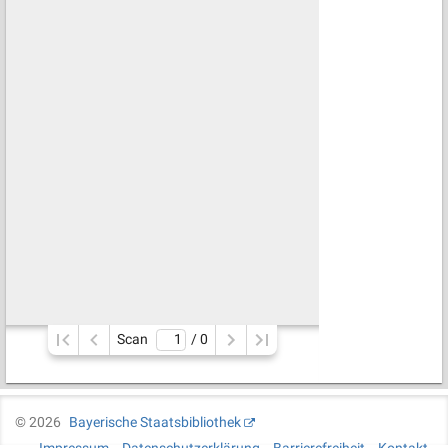
Scan
/ 
0
©
2026
Bayerische Staatsbibliothek
Impressum
Datenschutzerklärung
Barrierefreiheit
Kontakt