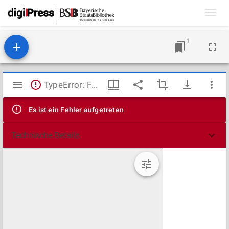
Toggl
navig
1
Mirador
TypeError: Failed to fetch
Viewer
Es ist ein Fehler aufgetreten
Technische Details