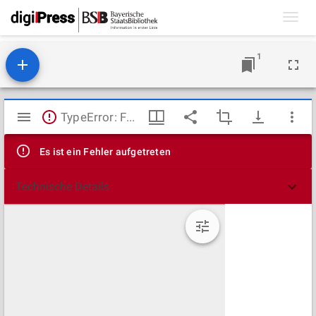
Toggl
navig
1
Mirador
TypeError: Failed to fetch
Viewer
Es ist ein Fehler aufgetreten
Technische Details