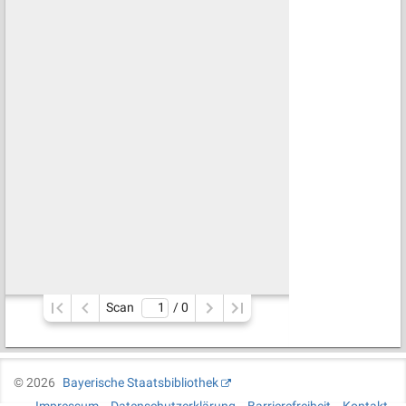
Scan
/ 
0
©
2026
Bayerische Staatsbibliothek
Impressum
Datenschutzerklärung
Barrierefreiheit
Kontakt