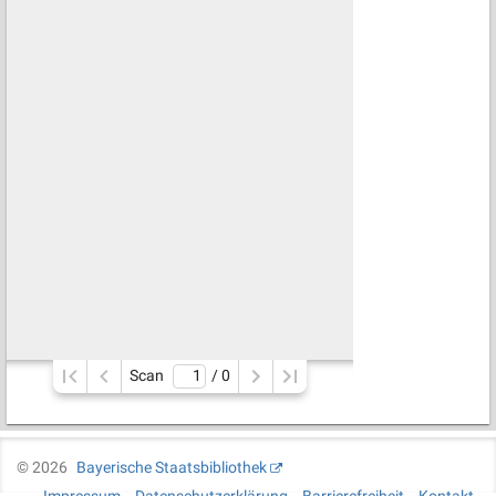
Scan
/ 
0
©
2026
Bayerische Staatsbibliothek
Impressum
Datenschutzerklärung
Barrierefreiheit
Kontakt