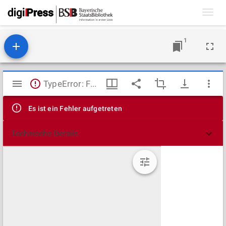
Toggl
navig
1
Mirador
TypeError: Failed to fetch
Viewer
Es ist ein Fehler aufgetreten
Technische Details